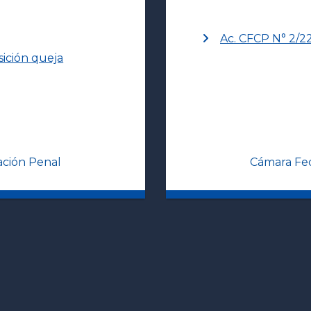
Ac. CFCP N° 2/2
sición queja
ación Penal
Cámara Fed