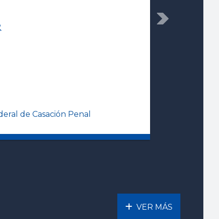
Next
2
eral de Casación Penal
VER MÁS