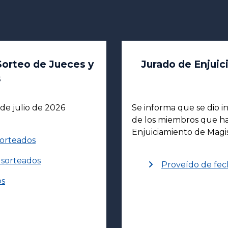
Sorteo de Jueces y
Jurado de Enjuic
s
de julio de 2026
Se informa que se dio in
de los miembros que ha
Enjuiciamiento de Magis
sorteados
 sorteados
Proveído de fech
os