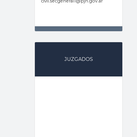
civil.secgeneral1@pjn.gov.ar
JUZGADOS